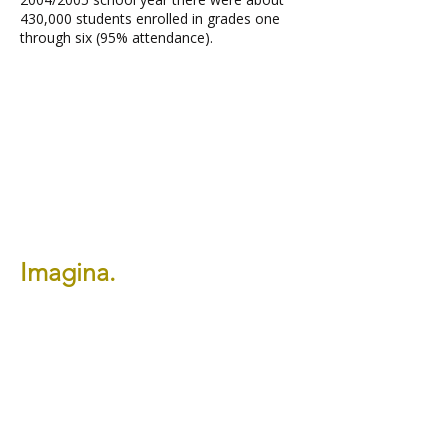
430,000 students enrolled in grades one
through six (95% attendance).
Imagina.
Making The Shift Foundation existe para
despertar el potencial humano
empoderando a las personas a
transformar su mentalidad, desarrollar
habilidades de liderazgo y construir
equipos con propósito que generen un
impacto significativo y sostenible en
comunidades vulnerables. A través de la